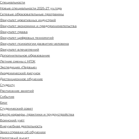
Специальности
Новые специальности 2026-27 уч.года
Сетевые образовательные программы
Факультет креативных индустрий
Факультет экономики и предпринимательства
Факультет права
Факультет цифровых технологий
Факультет психологии развития человека
Факультет впечатлений
Дополнительное образование
Летние смены с НГОК
Экспедиция «Первые»
Академический рисунок
Дистанционное обучение
Студенту
Расписание занятий
События
Блог
Студенческий совет
Центр карьеры, практики и трудоустройства
Воинский учёт
Внеучебная деятельность
Заказ справки об обучении
Налоговый вычет