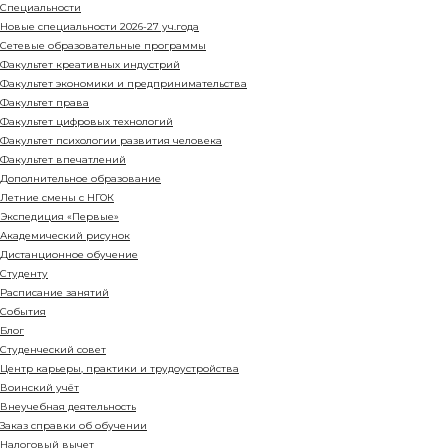
Специальности
Новые специальности 2026-27 уч.года
Сетевые образовательные программы
Факультет креативных индустрий
Факультет экономики и предпринимательства
Факультет права
Факультет цифровых технологий
Факультет психологии развития человека
Факультет впечатлений
Дополнительное образование
Летние смены с НГОК
Экспедиция «Первые»
Академический рисунок
Дистанционное обучение
Студенту
Расписание занятий
События
Блог
Студенческий совет
Центр карьеры, практики и трудоустройства
Воинский учёт
Внеучебная деятельность
Заказ справки об обучении
Налоговый вычет