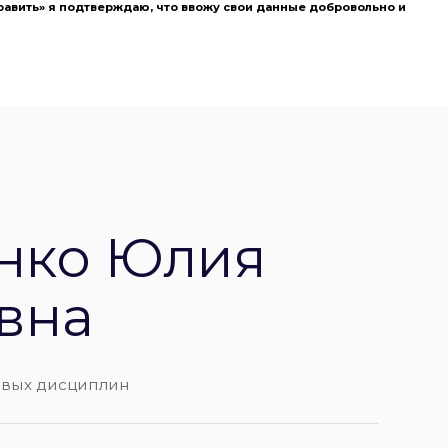
авить» я подтверждаю, что ввожу свои данные добровольно и
нко Юлия
вна
овых дисциплин