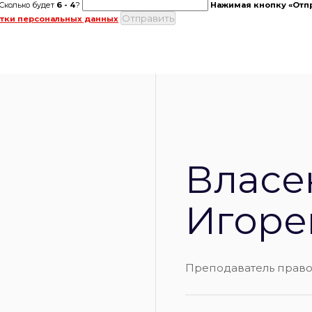
Сколько будет
6
-
4
?
Нажимая кнопку «Отпр
тки персональных данных
Власе
Игоре
Преподаватель прав