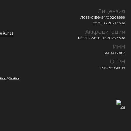
Лицензия
Л035-01199-54/00208999
от 01.03.2021 года
Аккредитация
sk.ru
№2362 от 28.02.2023 года
ИНН
5404089162
ОГРН
1195476036018
ых данных