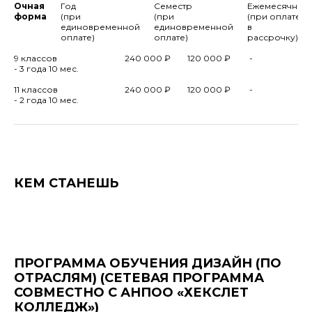
Очная
Год
Семестр
Ежемесячно
форма
(при
(при
(при оплате
единовременной
единовременной
в
оплате)
оплате)
рассрочку)
9 классов
240 000 ₽
120 000 ₽
-
- 3 года 10 мес.
11 классов
240 000 ₽
120 000 ₽
-
- 2 года 10 мес.
КЕМ СТАНЕШЬ
ПРОГРАММА ОБУЧЕНИЯ ДИЗАЙН (ПО
ОТРАСЛЯМ) (СЕТЕВАЯ ПРОГРАММА
СОВМЕСТНО С АНПОО «ХЕКСЛЕТ
КОЛЛЕДЖ»)