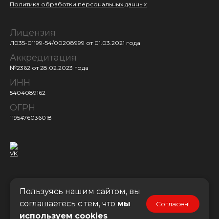
Политика обработки персональных данных
Лицензия
Л035-01199-54/00208999
от 01.03.2021 года
Аккредитация
№2362 от 28.02.2023 года
ИНН
5404089162
ОГРН
1195476036018
Пользуясь нашим сайтом, вы
Поступить
соглашаетесь с тем, что
мы
Согласен!
© 2019-2026 АНО СПО «Новосибирский городской
используем cookies