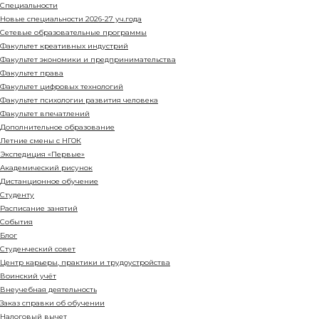
Специальности
Новые специальности 2026-27 уч.года
Сетевые образовательные программы
Факультет креативных индустрий
Факультет экономики и предпринимательства
Факультет права
Факультет цифровых технологий
Факультет психологии развития человека
Факультет впечатлений
Дополнительное образование
Летние смены с НГОК
Экспедиция «Первые»
Академический рисунок
Дистанционное обучение
Студенту
Расписание занятий
События
Блог
Студенческий совет
Центр карьеры, практики и трудоустройства
Воинский учёт
Внеучебная деятельность
Заказ справки об обучении
Налоговый вычет