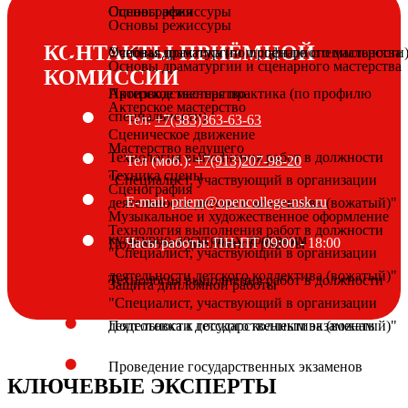
Основы режиссуры
Сценография
Основы режиссуры
КОНТАКТЫ ПРИЁМНОЙ
Основы драматургии и сценарного мастерства
Учебная практика (по профилю специальности
Основы драматургии и сценарного мастерства
КОМИССИИ
Актерское мастерство
Производственная практика (по профилю
Актерское мастерство
специальности)
Тел:
+7(383)363-63-63
Сценическое движение
Мастерство ведущего
Технология выполнения работ в должности
Тел (моб.):
+7(913)207-98-20
Техника сцены
"Специалист, участвующий в организации
Сценография
E-mail:
priem@opencollege-nsk.ru
деятельности детского коллектива (вожатый)"
Музыкальное и художественное оформление
Технология выполнения работ в должности
культурно-досуговых программ
Часы работы:
ПН-ПТ 09:00 - 18:00
Подготовка дипломной работы
"Специалист, участвующий в организации
деятельности детского коллектива (вожатый)"
Технология выполнения работ в должности
Защита дипломной работы
"Специалист, участвующий в организации
деятельности детского коллектива (вожатый)"
Подготовка к государственным экзаменам
Проведение государственных экзаменов
КЛЮЧЕВЫЕ ЭКСПЕРТЫ