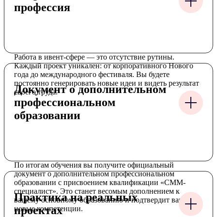
профессия
Работа в ивент-сфере — это отсутствие рутины.
Каждый проект уникален: от корпоративного Нового
года до международного фестиваля. Вы будете
постоянно генерировать новые идеи и видеть результат
Документ о дополнительном
своего труда.
профессиональном
образовании
По итогам обучения вы получите официальный
документ о дополнительном профессиональном
образовании с присвоением квалификации «CMM-
специалист». Это станет весомым дополнением к
Практика на реальных
вашему основному образованию и подтвердит ваши
проектах
новые компетенции.