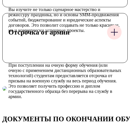
Вы изучите не только сценарное мастерство и
режиссуру праздника, но и основы SMM-продвижения
событий, бюджетирование и юридические аспекты
договоров. Это позволит создавать не только красивые,
но и коммерчески успешные проекты.
Отсрочка от армии
При поступлении на очную форму обучения (или
очную с применением дистанционных образовательных
технологий) студентам предоставляется отсрочка от
призыва на военную службу на весь период обучения.
Это позволяет получить профессию и диплом
государственного образца без перерыва на службу в
армии.
ДОКУМЕНТЫ ПО ОКОНЧАНИИ ОБ