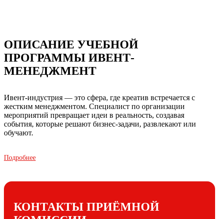
ОПИСАНИЕ УЧЕБНОЙ
ПРОГРАММЫ ИВЕНТ-
МЕНЕДЖМЕНТ
Ивент-индустрия — это сфера, где креатив встречается с
жестким менеджментом. Специалист по организации
мероприятий превращает идеи в реальность, создавая
события, которые решают бизнес-задачи, развлекают или
обучают.
Подробнее
Работа ивент-менеджера требует не только творческого
мышления, но и навыков проектного управления,
стрессоустойчивости, умения вести переговоры и
безупречного внимания к деталям.
КОНТАКТЫ ПРИЁМНОЙ