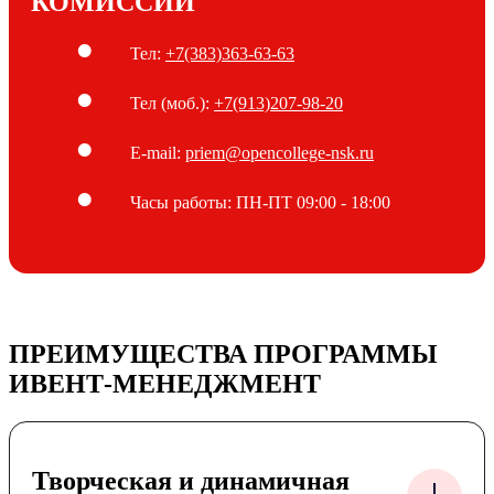
КОМИССИИ
Студент, окончивший данную специальность, получает
квалификацию для работы в ивент-агентствах, отделах
маркетинга крупных компаний или на фрилансе. Программа
Тел:
+7(383)363-63-63
сочетает креативные дисциплины с основами бизнеса,
маркетинга и логистики.
Тел (моб.):
+7(913)207-98-20
E-mail:
priem@opencollege-nsk.ru
Часы работы:
ПН-ПТ 09:00 - 18:00
ПРЕИМУЩЕСТВА ПРОГРАММЫ
ИВЕНТ-МЕНЕДЖМЕНТ
Творческая и динамичная