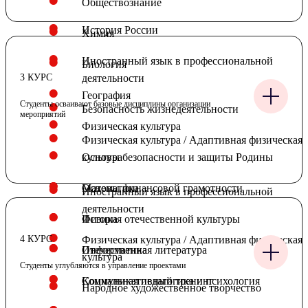
Обществознание
История России
Химия
Иностранный язык в профессиональной
Биология
3 КУРС
деятельности
География
Студенты осваивают базовые дисциплины организации
Безопасность жизнедеятельности
мероприятий
Физическая культура
Физическая культура / Адаптивная физическая
Основы безопасности и защиты Родины
культура
Математика
Основы финансовой грамотности
Иностранный язык в профессиональной
деятельности
Физика
История отечественной культуры
4 КУРС
Физическая культура / Адаптивная физическая
Информатика
Отечественная литература
культура
Студенты углубляются в управление проектами
Коммуникативный тренинг
Социальная педагогика и психология
Народное художественное творчество