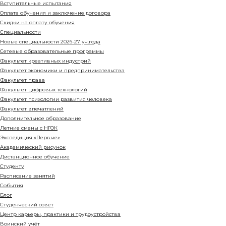
Вступительные испытания
Оплата обучения и заключение договора
Cкидки на оплату обучения
Специальности
Новые специальности 2026-27 уч.года
Сетевые образовательные программы
Факультет креативных индустрий
Факультет экономики и предпринимательства
Факультет права
Факультет цифровых технологий
Факультет психологии развития человека
Факультет впечатлений
Дополнительное образование
Летние смены с НГОК
Экспедиция «Первые»
Академический рисунок
Дистанционное обучение
Студенту
Расписание занятий
События
Блог
Студенческий совет
Центр карьеры, практики и трудоустройства
Воинский учёт