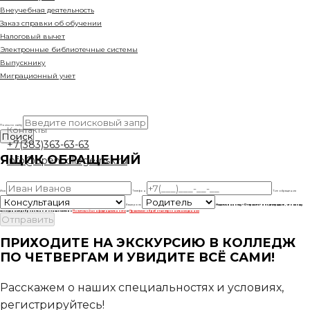
Внеучебная деятельность
Заказ справки об обучении
Налоговый вычет
Электронные библиотечные системы
Выпускнику
Миграционный учет
Поиск по сайту
Контакты
+7(383)363-63-63
ЯЩИК ОБРАЩЕНИЙ
info@opencollege-nsk.ru
Имя
Телефон
Тип обращения
Ваша роль
Нажимая кнопку «Отправить» я подтверждаю, что ввожу
свои данные добровольно и ознакомился с
Политикой конфиденциальности
и
Правилами обработки персональных данных
ПРИХОДИТЕ НА ЭКСКУРСИЮ В КОЛЛЕДЖ
ПО ЧЕТВЕРГАМ И УВИДИТЕ ВСЁ САМИ!
Расскажем о наших специальностях и условиях,
регистрируйтесь!