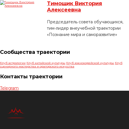
Тимощик Виктория
Алексеевна
Председатель совета обучающихся,
тим-лидер внеучебной траектории
«Познание мира и саморазвитие»
Сообщества траектории
Клуб астрологии
Клуб китайской культуры
Клуб южнокорейской культуры
Клуб
сценарного мастерства и ораторского искусства
Контакты траектории
Telegram