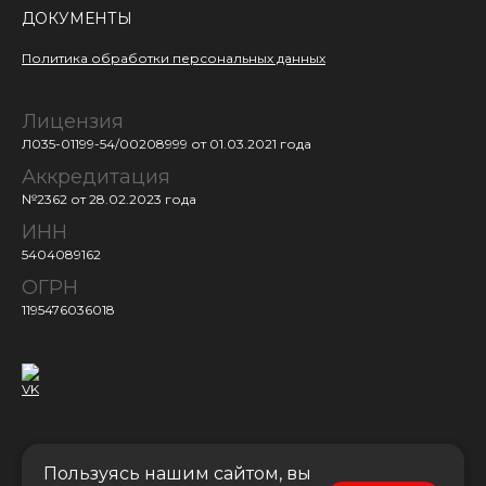
ДОКУМЕНТЫ
Политика обработки персональных данных
Лицензия
Л035-01199-54/00208999
от 01.03.2021 года
Аккредитация
№2362 от 28.02.2023 года
ИНН
5404089162
ОГРН
1195476036018
Пользуясь нашим сайтом, вы
Поступить