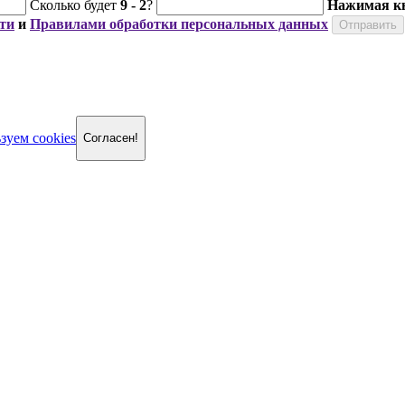
Сколько будет
9
-
2
?
Нажимая кн
ти
и
Правилами обработки персональных данных
зуем cookies
Согласен!