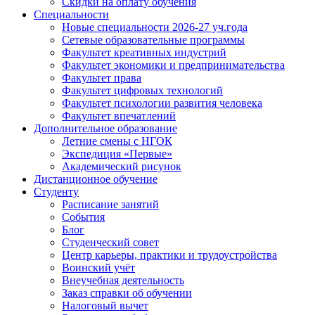
Cкидки на оплату обучения
Специальности
Новые специальности 2026-27 уч.года
Сетевые образовательные программы
Факультет креативных индустрий
Факультет экономики и предпринимательства
Факультет права
Факультет цифровых технологий
Факультет психологии развития человека
Факультет впечатлений
Дополнительное образование
Летние смены с НГОК
Экспедиция «Первые»
Академический рисунок
Дистанционное обучение
Студенту
Расписание занятий
События
Блог
Студенческий совет
Центр карьеры, практики и трудоустройства
Воинский учёт
Внеучебная деятельность
Заказ справки об обучении
Налоговый вычет